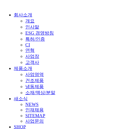
회사소개
개요
인사말
ESG 경영방침
특허/인증
CI
연혁
사업장
고객사
제품소개
사업영역
건조제품
냉동제품
소재/액상/분말
새소식
NEWS
인재채용
SITEMAP
사업문의
SHOP